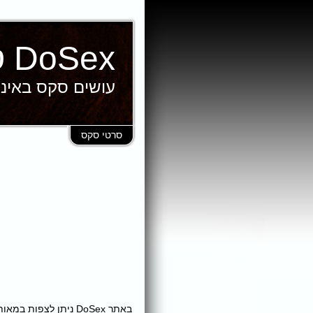
DoSex סרטי סקס
עושים סקס באינ
סרטי סקס
באתר DoSex ניתן לצ