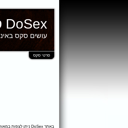
DoSex סרטי סקס
עושים סקס באינ
סרטי סקס
באתר DoSex ניתן לצ