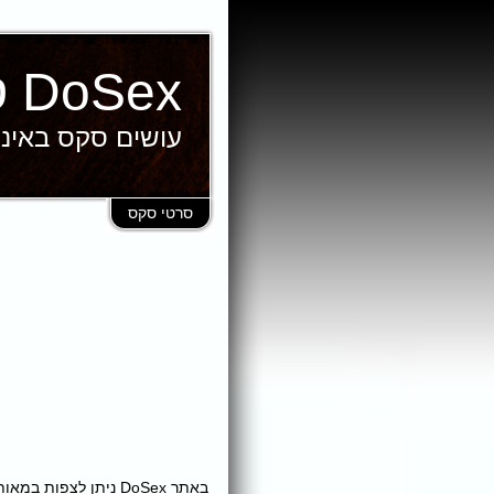
DoSex סרטי סקס
עושים סקס באינ
סרטי סקס
באתר DoSex ניתן לצ