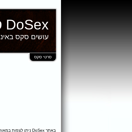
DoSex סרטי סקס
עושים סקס באינ
סרטי סקס
באתר DoSex ניתן לצ