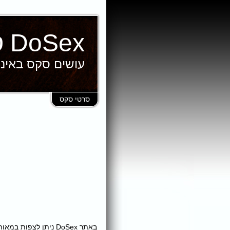
DoSex סרטי סקס
עושים סקס באינ
סרטי סקס
באתר DoSex ניתן לצ