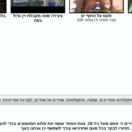
סקס על החוף ים
צעירה שווה מקבלת זין גדול
בלו
אורך הסרט: 5 | צפיות: 328
בפה
אורך הסרט: 15 | צפיות: 299
תקלחים ומזדיינים
,
שמנה
,
מתקלחחת
,
שתיים על שתיים
,
לסביות אסייתיות
,
ש
בעת גלישה באתר הינכם מצהירים כי אתם מעל גיל 18. צוות האתר עושה את מלוא
תחזרו לבקר בכל פעם שתרגישו צורך לשפשף =) אנחנו כאן!