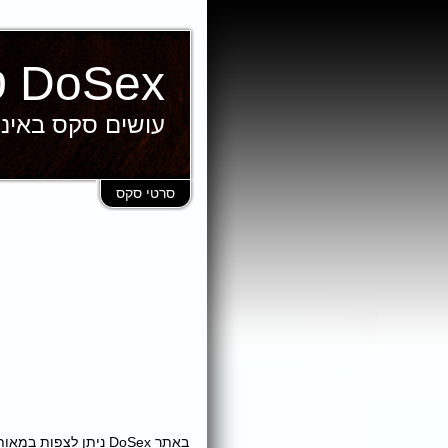
DoSex סרטי סקס
עושים סקס באינ
סרטי סקס
באתר DoSex ניתן לצ