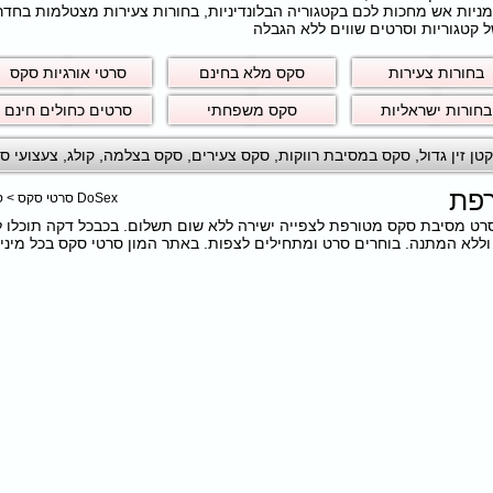
חרמניות אש מחכות לכם בקטגוריה הבלונדיניות, בחורות צעירות מצטלמות בחד
 קטגוריות וסרטים שווים ללא הגבלה
בחורות צעירות
סקס מלא בחינם
סרטי אורגיות סקס
בחורות ישראליות
סקס משפחתי
סרטים כחולים חינם
טן זין גדול
,
סקס במסיבת רווקות
,
סקס צעירים
,
סקס בצלמה
,
קולג
,
צעצועי ס
רפת
DoSex סרטי סקס
>
ס
כם את הסרט מסיבת סקס מטורפת לצפייה ישירה ללא שום תשלום. בכבכל דקה תוכלו
לא המתנה. בוחרים סרט ומתחילים לצפות. באתר המון סרטי סקס בכל מיני ק