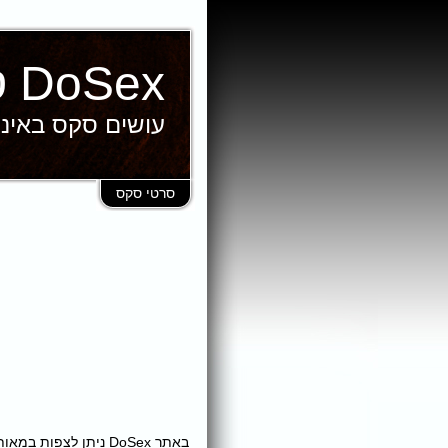
DoSex סרטי סקס
עושים סקס באינ
סרטי סקס
באתר DoSex ניתן לצ