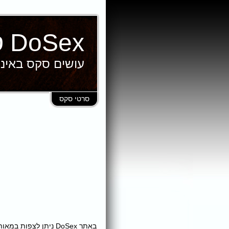
DoSex סרטי סקס
עושים סקס באינ
סרטי סקס
באתר DoSex ניתן לצ