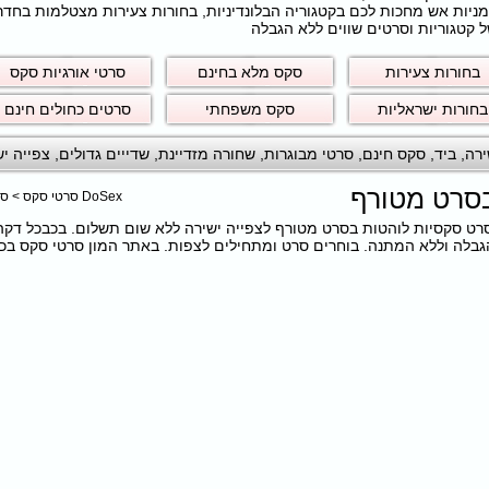
חרמניות אש מחכות לכם בקטגוריה הבלונדיניות, בחורות צעירות מצטלמות בחד
 קטגוריות וסרטים שווים ללא הגבלה
בחורות צעירות
סקס מלא בחינם
סרטי אורגיות סקס
בחורות ישראליות
סקס משפחתי
סרטים כחולים חינם
ירה
,
ביד
,
סקס חינם
,
סרטי מבוגרות
,
שחורה מזדיינת
,
שדייים גדולים
,
צפייה יש
בסרט מטורף
DoSex סרטי סקס
>
סר
כם את הסרט סקסיות לוהטות בסרט מטורף לצפייה ישירה ללא שום תשלום. בכבכל דק
לה וללא המתנה. בוחרים סרט ומתחילים לצפות. באתר המון סרטי סקס בכל מ