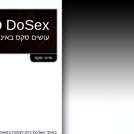
DoSex סרטי סקס
עושים סקס באינ
סרטי סקס
באתר DoSex ניתן לצ