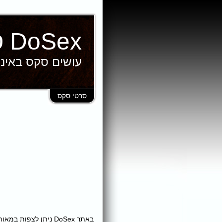
DoSex סרטי סקס
עושים סקס באינ
סרטי סקס
באתר DoSex ניתן לצ