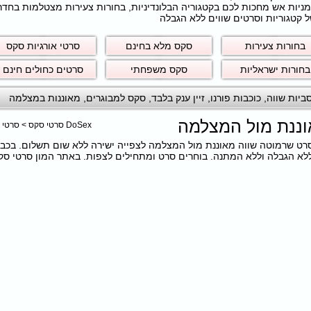
חרמניות אש מחכות לכם בקטגוריה הבלונדיניות, בחורות צעירות מצטלמות בחד
 קטגוריות וסרטים שווים ללא הגבלה
בחורות צעירות
סקס מלא בחינם
סרטי אורגיות סקס
בחורות ישראליות
סקס משפחתי
סרטים כחולים חינם
ביות שווה
,
כוכבות פורנו
,
זיין ענק בלבד
,
סקס למבוגרים
,
מאוננות במצלמה
וננת מול המצלמה
DoSex סרטי סקס
>
סרטי 
כם את הסרט שרמוטה שווה מאוננת מול המצלמה לצפייה ישירה ללא שום תשלום. בכב
 הגבלה וללא המתנה. בוחרים סרט ומתחילים לצפות. באתר המון סרטי סקס ב