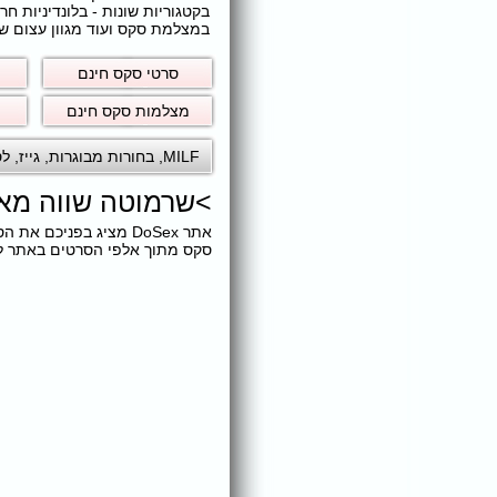
בקטגוריות שונות - בלונדיניות 
במצלמת סקס ועוד מגוון עצום של
סרטי סקס חינם
מצלמות סקס חינם
MILF
,
בחורות מבוגרות
,
גייז
,
לס
>
שרמוטה שווה מא
אתר DoSex מציג בפני
סקס מתוך אלפי הסרטים באתר ללא