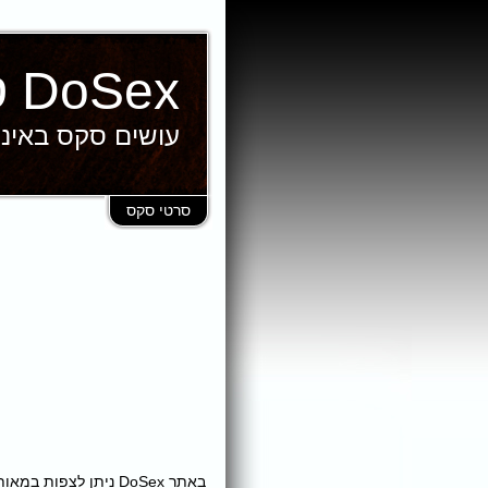
DoSex סרטי סקס
עושים סקס באינ
סרטי סקס
באתר DoSex ניתן לצ