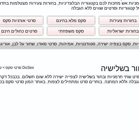
חרמניות אש מחכות לכם בקטגוריה הבלונדיניות, בחורות צעירות מצטלמות בחד
 קטגוריות וסרטים שווים ללא הגבלה
בחורות צעירות
סקס מלא בחינם
סרטי אורגיות סקס
בחורות ישראליות
סקס משפחתי
סרטים כחולים חינם
ות
,
סקס בצפיה ישירה
,
סטודנטיות
,
אמיהות
,
סרטי סאדו
,
שחור על לבן
,
אוריג
ור בשלישיה
DoSex סרטי סקס
>
ס
ם את הסרט שתי חרמניות ובחור בשלישיה לצפייה ישירה ללא שום תשלום. בכבכל דק
לה וללא המתנה. בוחרים סרט ומתחילים לצפות. באתר המון סרטי סקס בכל מ