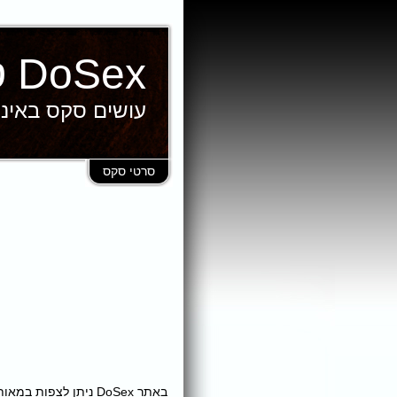
DoSex סרטי סקס
עושים סקס באינ
סרטי סקס
באתר DoSex ניתן לצ