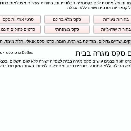
חרמניות אש מחכות לכם בקטגוריה הבלונדיניות, בחורות צעירות מצטלמות בחד
 קטגוריות וסרטים שווים ללא הגבלה
בחורות צעירות
סקס מלא בחינם
סרטי אורגיות סקס
בחורות ישראליות
סקס משפחתי
סרטים כחולים חינם
קים
,
שדיים גדולים
,
מזדיינת באורגיה
,
חומה
,
סרטי סקס אנאלי
,
תלת מימד
,
חו
ים סקס מגרה בבית
DoSex סרטי סקס
>
סר
ם את הסרט זוג חובבנים עושים סקס מגרה בבית לצפייה ישירה ללא שום תשלום. בכב
 הגבלה וללא המתנה. בוחרים סרט ומתחילים לצפות. באתר המון סרטי סקס ב