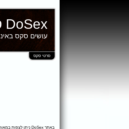
DoSex סרטי סקס
עושים סקס באינ
סרטי סקס
באתר DoSex ניתן לצ