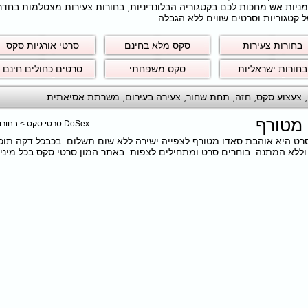
חרמניות אש מחכות לכם בקטגוריה הבלונדיניות, בחורות צעירות מצטלמות בחד
 קטגוריות וסרטים שווים ללא הגבלה
בחורות צעירות
סקס מלא בחינם
סרטי אורגיות סקס
בחורות ישראליות
סקס משפחתי
סרטים כחולים חינם
,
צעצוע סקס
,
חזה
,
תחת שחור
,
צעירה בעירום
,
משרתת אסיאתית
 מטורף
DoSex סרטי סקס
>
בחורו
כם את הסרט היא אוהבת סאדו מטורף לצפייה ישירה ללא שום תשלום. בכבכל דקה תו
לא המתנה. בוחרים סרט ומתחילים לצפות. באתר המון סרטי סקס בכל מיני ק