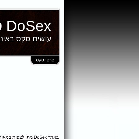
DoSex סרטי סקס
עושים סקס באינ
סרטי סקס
באתר DoSex ניתן לצ